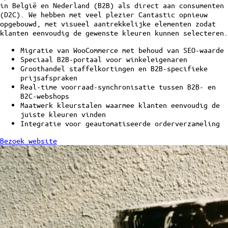
in België en Nederland (B2B) als direct aan consumenten
(D2C). We hebben met veel plezier Cantastic opnieuw
opgebouwd, met visueel aantrekkelijke elementen zodat
klanten eenvoudig de gewenste kleuren kunnen selecteren.
Migratie van WooCommerce met behoud van SEO-waarde
Speciaal B2B-portaal voor winkeleigenaren
Groothandel staffelkortingen en B2B-specifieke
prijsafspraken
Real-time voorraad-synchronisatie tussen B2B- en
B2C-webshops
Maatwerk kleurstalen waarmee klanten eenvoudig de
juiste kleuren vinden
Integratie voor geautomatiseerde orderverzameling
Bezoek website