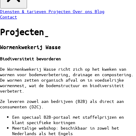
Diensten & tarieven
Projecten
Over ons
Blog
Contact
Projecten
ˍ
Wormenkwekerij Wasse
Biodiversiteit bevorderen
De Wormenkwekerij Wasse richt zich op het kweken van
wormen voor bodemverbetering, drainage en compostering.
De wormen zetten organisch afval om in voedselrijke
wormenmest, wat de bodemstructuur en biodiversiteit
verbetert.
Ze leveren zowel aan bedrijven (B2B) als direct aan
consumenten (D2C).
Een speciaal B2B-portaal met staffelprijzen en
klant specifieke kortingen
Meertalige webshop: beschikbaar in zowel het
Nederlands als het Engels