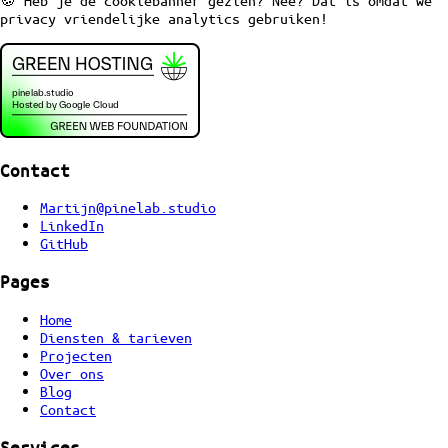
🍪 Heb je de cookiebanner gezien? Nee? Dat is omdat we
privacy vriendelijke analytics gebruiken!
Contact
Martijn@pinelab.studio
LinkedIn
GitHub
Pages
Home
Diensten & tarieven
Projecten
Over ons
Blog
Contact
Services